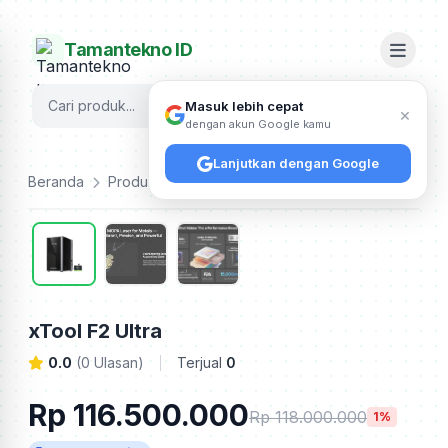
Tamantekno ID
Cari
Masuk lebih cepat
×
dengan akun Google kamu
Lanjutkan dengan Google
Beranda
Produk
Xtool
xTool F2 Ultra
xTool F2 Ultra
0.0
(0 Ulasan)
Terjual
0
Rp 116.500.000
Rp 118.000.000
1%