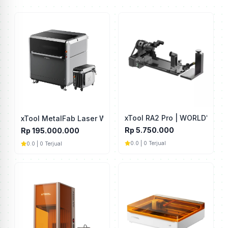
xTool RA2 Pro | WORLD'S FIRS
xTool MetalFab Laser Welder 1200W
Rp 5.750.000
Rp 195.000.000
0.0 | 0 Terjual
0.0 | 0 Terjual