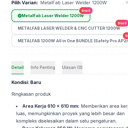
Pilih Varian:
MetalFab Laser Welder 1200W
W
Sisa 0
MetalFab Laser Welder 1200W
Sisa 0
METALFAB LASER WELDER & CNC CUTTER 1200W
S
METALFAB 1200W All in One BUNDLE (Safety Pro AP2)
Detail
Info Penting
Ulasan (0)
Kondisi: Baru
Ringkasan produk
Area Kerja 610 x 610 mm:
Memberikan area ker
luas, memungkinkan proyek yang lebih besar dan
kompleks diselesaikan dalam satu pengaturan.