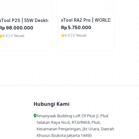
xTool RA2 Pro | WORLD'S FIRST 4-in
raver
e Laser Cutter
xTool P2S | 55W Desktop CO2 Laser Cutter
Rp 5.750.000
Rp 98.000.000
0.0 | 0 Terjual
0.0 | 0 Terjual
Hubungi Kami
Amanyaak Building Loft Of Pluit Jl. Pluit
Selatan Raya No.6, RT.6/RW.8, Pluit,
Kecamatan Penjaringan, Jkt Utara, Daerah
Khusus Ibukota Jakarta 14450