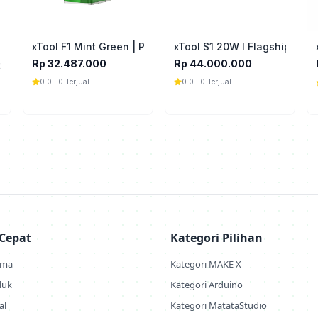
xTool F1 Mint Green | Portable and High Speed Laser Eng
xTool S1 20W I Flagship Diod
Rp 32.487.000
Rp 44.000.000
t Crafting Machine
0.0 | 0 Terjual
0.0 | 0 Terjual
 Cepat
Kategori Pilihan
ama
Kategori MAKE X
duk
Kategori Arduino
al
Kategori MatataStudio