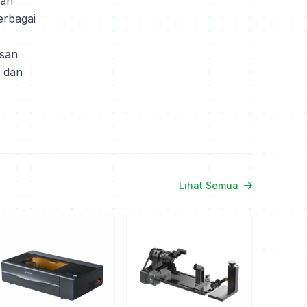
dan
erbagai
san
i dan
Lihat Semua