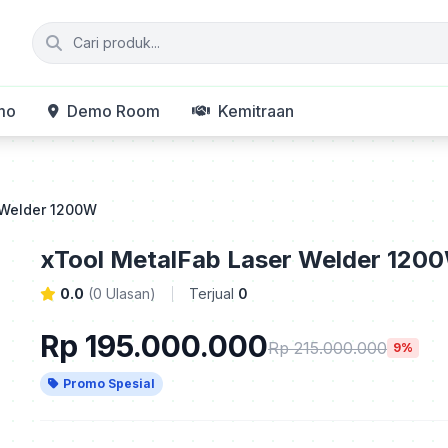
mo
Demo Room
Kemitraan
 Welder 1200W
xTool MetalFab Laser Welder 120
0.0
(0 Ulasan)
Terjual
0
Rp 195.000.000
Rp 215.000.000
9%
Promo Spesial