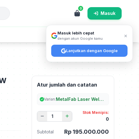
0
Masuk
Masuk lebih cepat
×
Cari
dengan akun Google kamu
Lanjutkan dengan Google
0W
Atur jumlah dan catatan
MetalFab Laser Welder 1200W
Varian:
Stok Menipis:
0
Rp 195.000.000
Subtotal