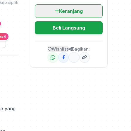
ajib dipilih
Keranjang
Beli Langsung
isa 0
Wishlist
Bagikan:
ja yang