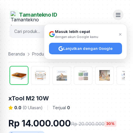
Tamantekno ID
Cari
Masuk lebih cepat
×
dengan akun Google kamu
Lanjutkan dengan Google
Beranda
Produk
Xtool
xTool M2 10W
xTool M2 10W
0.0
(0 Ulasan)
Terjual
0
Rp 14.000.000
Rp 20.000.000
30%