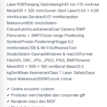
Laser10WPanjang Gelombang445 nm ±15 nmArea
Kerja426 x 320 mmUkuran Spot Laser0.04 x 0.06
mmAkurasi Gerakan0.01 mmKecepatan
Maksimum600 mm/sSistem
FokusAutofocusKameraDual Camera (5MP
Panoramic + 2MP/Close-range Positioning
System)Presisi PositioningHingga 0.2
mmKoneksiUSB & Wi-FiSoftwarexTool
StudioSistem OperasiWindows & macOSFormat
FileSVG, DXF, JPG, JPEG, PNG, BMPDimensi
Mesin610 x 569 x 180 mmBerat Mesin12.3
kgSertifikasi KeamananClass 1 Laser SafetyDaya
Input Maksimum200WCocok Untuk :
✔ Usaha souvenir custom
✔ Produksi merchandise dan corporate gift
✔ Kerajinan kayu dan MDF